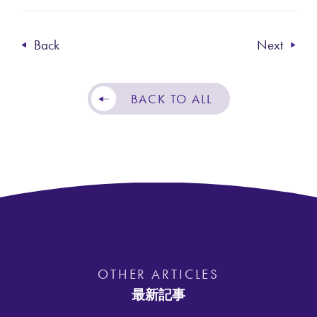
Back
Next
BACK TO ALL
O
T
H
E
R
A
R
T
I
C
L
E
S
最
新
記
事