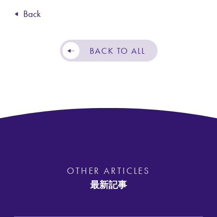
Back
BACK TO ALL
O
T
H
E
R
A
R
T
I
C
L
E
S
最
新
記
事