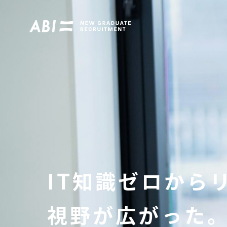
WORK OF ABI
ABIを知る
ABIを知る TOP
ENVIRONMENT
事業領域
IT知識ゼロから
私たちの考え方
働く環境・制度を知る
提供サービス
働く環境・制度を知る TOP
DATA OF ABI
視野が広がった
社内制度